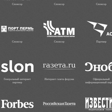
Спонсор
Спонсор
Спонсор
Спонсор
Спонсор
Партнер
Генеральный интернет
Интернет газета форума
Официальный
партнер
информационный пар