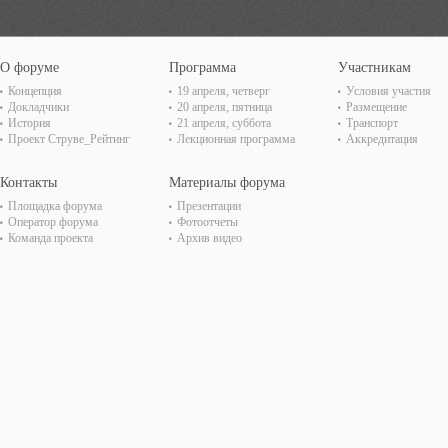
О форуме
Программа
Участникам
Концепция
19 апреля, четверг
Условия участия
Докладчики
20 апреля, пятница
Размещение
История
21 апреля, суббота
Транспорт
Проект Струве_Рейтинг
Лекционная программа
Аккредитация
Контакты
Материалы форума
Площадка форума
Презентации
Оператор форума
Фотоотчеты
Команда проекта
Архив видео