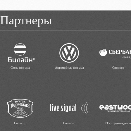
Партнеры
Связь форума
Автомобиль форума
Спонсор
Спонсор
Спонсор
IT сопровождени