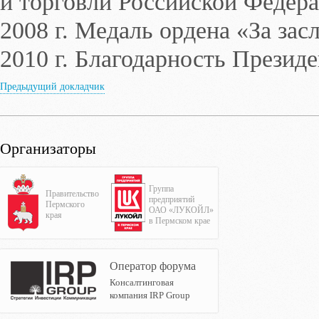
и торговли Российской Федера
2008 г. Медаль ордена «За зас
2010 г. Благодарность Презид
Предыдущий докладчик
Организаторы
Группа
Правительство
предприятий
Пермского
ОАО «ЛУКОЙЛ»
края
в Пермском крае
Оператор форума
Консалтинговая
компания IRP Group