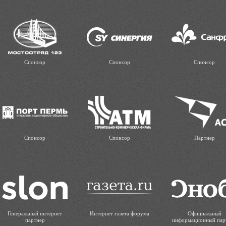
Спонсор
Спонсор
Спонсор
Спонсор
Спонсор
Партнер
Генеральный интернет
Интернет газета форума
Официальный
партнер
информационный пар