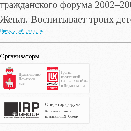
гражданского форума
2002–200
Женат. Воспитывает троих дет
Предыдущий докладчик
Организаторы
Группа
Правительство
предприятий
Пермского
ОАО «ЛУКОЙЛ»
края
в Пермском крае
Оператор форума
Консалтинговая
компания IRP Group