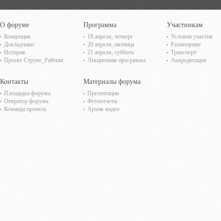
О форуме
Программа
Участникам
Концепция
19 апреля, четверг
Условия участия
Докладчики
20 апреля, пятница
Размещение
История
21 апреля, суббота
Транспорт
Проект Струве_Рейтинг
Лекционная программа
Аккредитация
Контакты
Материалы форума
Площадка форума
Презентации
Оператор форума
Фотоотчеты
Команда проекта
Архив видео