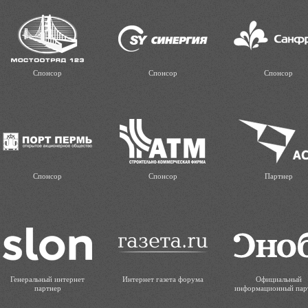
Спонсор
Спонсор
Спонсор
Спонсор
Спонсор
Партнер
Генеральный интернет
Интернет газета форума
Официальный
партнер
информационный пар