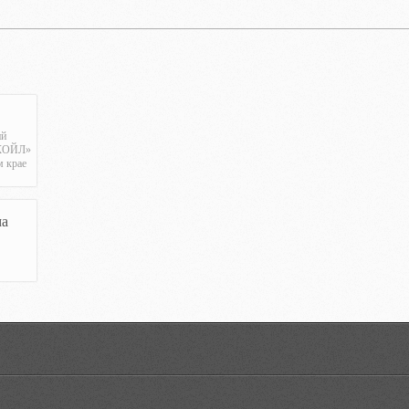
ий
КОЙЛ»
м крае
ма
p