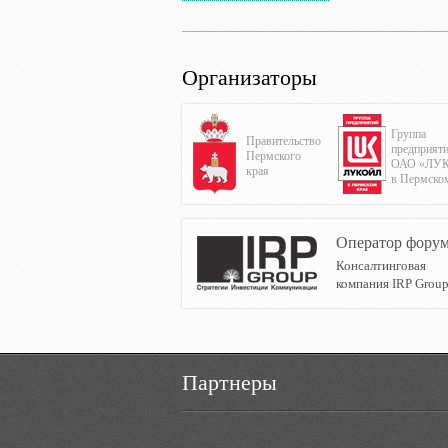
Организаторы
Группа
Правительство
предприят
Пермского
ОАО «ЛУ
края
в Пермско
Оператор фору
Консалтинговая
компания IRP Grou
Партнеры