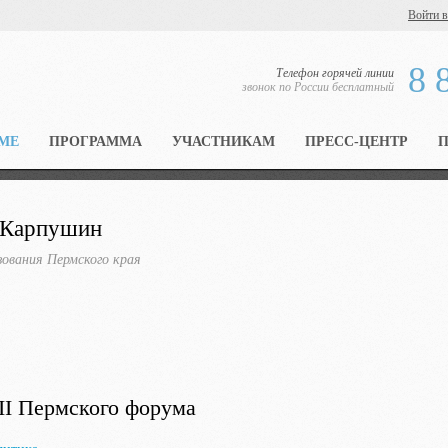
Войти в
8 
Телефон горячей линии
звонок по России бесплатный
МЕ
ПРОГРАММА
УЧАСТНИКАМ
ПРЕСС-ЦЕНТР
 Карпушин
ования Пермского края
II Пермского форума