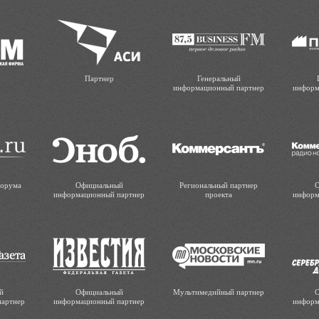
Партнер
Генеральный
информационный партнер
информ
форума
Официальный
Региональный партнер
О
информационный партнер
проекта
информ
й
Официальный
Мультимедийный партнер
О
партнер
информационный партнер
информ