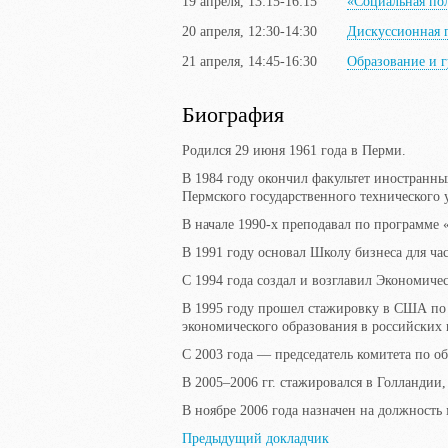
19 апреля, 13:15-16:15
«Социальная по
20 апреля, 12:30-14:30
Дискуссионная 
21 апреля, 14:45-16:30
Образование и 
Биография
Родился 29 июня 1961 года в Перми.
В 1984 году окончил факультет иностранны
Пермского государственного технического 
В начале
1990-х
преподавал по программе «
В 1991 году основал Школу бизнеса для ч
С 1994 года создал и возглавил Экономиче
В 1995 году прошел стажировку в США по п
экономического образования в российских 
С 2003 года — председатель комитета по об
В
2005–2006 гг.
стажировался в Голландии,
В ноябре 2006 года назначен на должность
Предыдущий докладчик