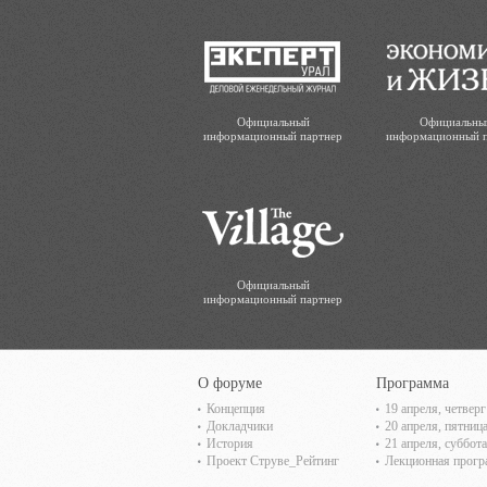
Официальный
Официальны
информационный партнер
информационный 
Официальный
информационный партнер
О форуме
Программа
Концепция
19 апреля, четверг
Докладчики
20 апреля, пятниц
История
21 апреля, суббота
Проект Струве_Рейтинг
Лекционная прог