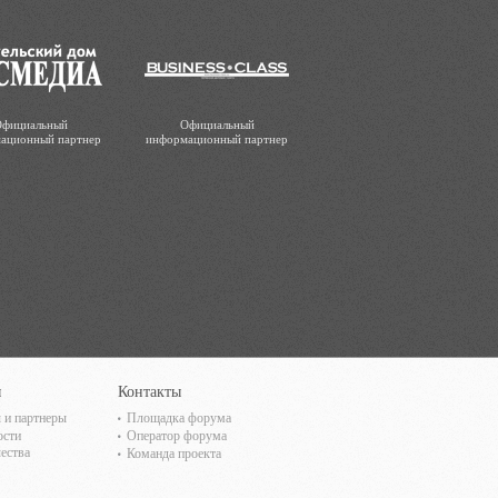
фициальный
Официальный
ационный партнер
информационный партнер
ы
Контакты
 и партнеры
Площадка форума
ости
Оператор форума
ества
Команда проекта