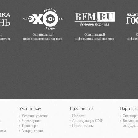
й
Официальный
Официальный
О
партнер
информационный партнер
информационный партнер
информ
Участникам
Пресс-центр
Партнер
Условия участия
Новости
Спонсоры
а
Размещение
Аккредитация СМИ
Возможн
сотруднич
Транспорт
Пресс-релизы
рамма
Аккредитация